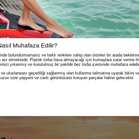
asıl Muhafaza Edilir?
çinde bulundurmamanız ve farklı renklere sahip olan ürünleri bir arada beklet
arz etmektedir. Plastik torba hava almayacağı için kumaşlara zarar verme ih
erinizi yıkanmış ve kurutulmuş bir şekilde bez torba içerisinde muhafaza edebil
e uluslararası geçerliliği sağlanmış olan kullanma talimatına uyarak bikini v
, uzun süre yepyeni ve canlı görüntüsünü koruyan parçalar haline gelecektir.