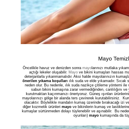
%5
Mayo Temizli
Öncelikle havuz ve denizden sonra
mayo
larınızı mutlaka yıka
açtığı lekeler oluşabilir.
Mayo
ve bikini kumaşları hassas ma
deterjanlarla yıkanmamalıdır. Aksi halde mayolarınızın kumaşla
önerilen yıkama koşulları
ılık suda ve elde yıkamadır. Sıcak 
neden olur. Bu nedenle, ılık suda nazikçe çitileme yöntemi ile ve
%1
sabun bikini kumaşına zarar vermediğinden, canlılığını ve
kurutmaktan kaçınmanızı öneriyoruz. Güneş ışınları ürünleriniz
mayolarınızı gölge bir alanda ters çevirerek kurutabilirsiniz. 
olacaktır. Böylelikle mandalın kumaş üzerinde bırakacağı izi 
diğer kozmetik ürünleri
mayo
ve bikinilerin kumaş ve lastikleri
kumaşlar sürtünmeden dolayı tüylenebilir ve aşınabilir. Bu nedenl
oyunları)
mayo
kumaşında da tüy