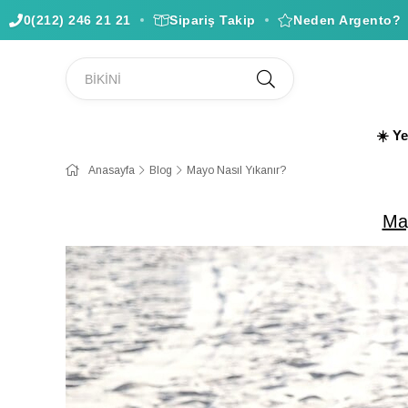
0(212) 246 21 21
Sipariş Takip
Neden Argento?
☀️ Y
Anasayfa
Blog
Mayo Nasıl Yıkanır?
Ma