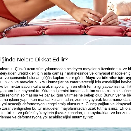
YAZ ŞANSINI ÇEVİR ☀️
Çarkı Çevir Fırsat Yakala!
100₺
300₺
ğinde Nelere Dikkat Edilir?
malısınız. Çünkü uzun süre yıkanmadan bekleyen mayoların üzerinde tuz ve kl
Tanıtım, pazarlama, reklam ve benzeri amaçl
ticari elektronik ileti gönderilmesine izin veri
teryalden üretildikleri için asla çamaşır makinesinde ve kimyasal maddeler i
Elektronik Ticari İleti Aydınlatma Metni
'n
600₺
rı ve içerisinde bulunan göğüs kapları zarar görür.
Mayo ve bikiniler için u
veriyorum.
su,
bikini
ve mayoların likralı kumaşlarına zarar vereceği için esnekliğini kayb
 bir miktar sabun kullanarak mayolar için en etkili temizliği yapabilirsiniz. Ilı
5
Paylaştığım bilgilerin
KVKK kapsamında tara
 yapısını bozmayacaktır. Yıkama işlemini tamamladıktan sonra bikininizi güne
korunmasını, sms ve WhatsApp üzerinde
in renginin solmasına ve parlaklığını yitirmesine sebep olur. Bunun yerine bik
bilgilendirmeleri almayı
kabul ediyorum.
Kurutma işlemi yapılırken mandal kullanmadan, zemine yayarak kurutmanız daha
%10
ve yol açacağı deformasyonu engellemiş olursunuz. Güneş yağları ve kimyasal i
ne zarar verdiğinden bu tür maddeleri mayolarınızdan uzak tutmalısınız. Ek ola
Çevir Kazan
e, tırtıklı ve pürüzlü yüzeylerin (havuz kenarları, su kaydırakları ve benzeri
lenme ve deformasyona yol açabileceğini unutmayınız
.