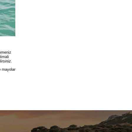
memeniz
timali
irsiniz
.
e mayolar