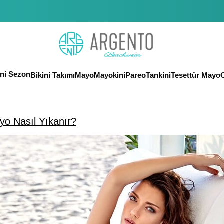
eni Sezon
Bikini Takımı
Mayo
Mayokini
Pareo
Tankini
Tesettür Mayo
O
yo Nasıl Yıkanır?