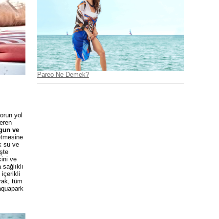
Pareo Ne Demek?
orun yol
arla tarafıma
yorum.
çeren
i okudum onay
ygun ve
etmesine
k su ve
fınızca
şte
n
ini ve
 sağlıklı
çerikli
rak, tüm
 aquapark