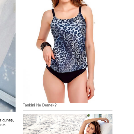
Tankini Ne Demek?
e güneş,
erek