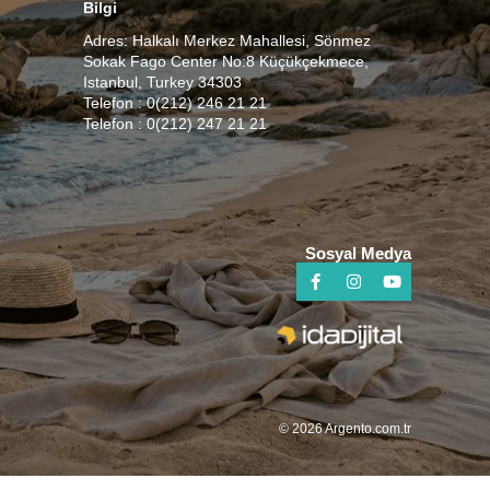
Bilgi
Adres: Halkalı Merkez Mahallesi, Sönmez
Sokak Fago Center No:8 Küçükçekmece,
Istanbul, Turkey 34303
Telefon : 0(212) 246 21 21
Telefon : 0(212) 247 21 21
Sosyal Medya
© 2026 Argento.com.tr