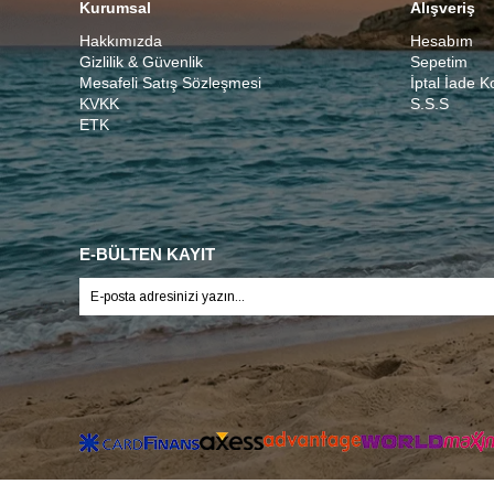
Kurumsal
Alışveriş
Hakkımızda
Hesabım
Gizlilik & Güvenlik
Sepetim
Mesafeli Satış Sözleşmesi
İptal İade K
KVKK
S.S.S
ETK
E-BÜLTEN KAYIT