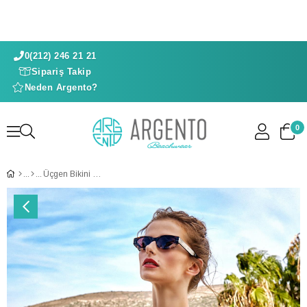
0(212) 246 21 21
Sipariş Takip
Neden Argento?
0
Üçgen Bikini Takıımı