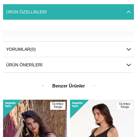
ÜRÜN ÖZELLIKLERI
YORUMLAR
(0)
ÜRÜN ÖNERILERI
Benzer Ürünler
Sepette
Sepette
Ücretsiz
Ücretsiz
%10
%10
Kargo
Kargo