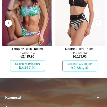
Straplez Bikini Takımı
Nadide Bikini Takımı
1440-3014
1196-3034
₺2.419,90
₺3.179,00
Sepette %10 İndirim
Sepette %10 İndirim
₺2.177,91
₺2.861,10
SEPETE EKLE
SEPETE EKLE
Kurumsal