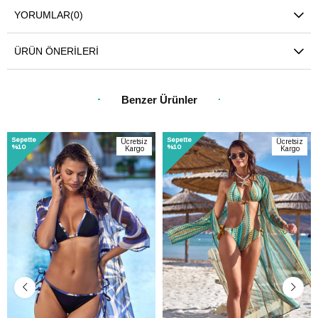
YORUMLAR
(0)
ÜRÜN ÖNERILERI
Benzer Ürünler
Sepette
Sepette
Ücretsiz
Ücretsiz
%10
%10
Kargo
Kargo