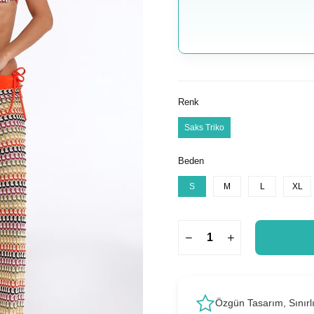
Renk
Saks Triko
Beden
S
M
L
XL
Özgün Tasarım, Sınırl