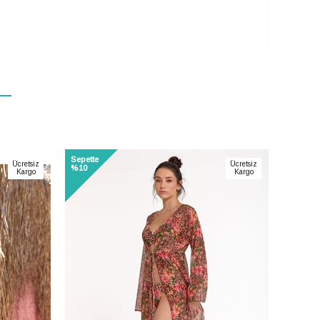
arla tarafıma
yorum.
i okudum onay
fınızca
n
Sepette
Sepette
Ücretsiz
Ücretsiz
%10
%10
Kargo
Kargo