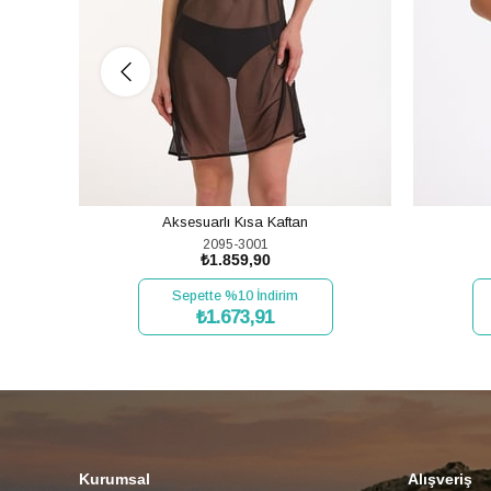
Aksesuarlı Kısa Kaftan
2095-3001
₺1.859,90
Sepette %10 İndirim
₺1.673,91
SEPETE EKLE
Kurumsal
Alışveriş