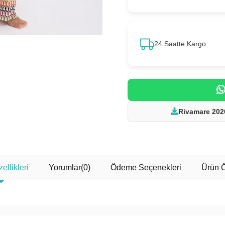
24 Saatte Kargo
Rivamare 202
YAZ ŞANSINI ÇEVİR ☀️
ellikleri
Yorumlar
(0)
Ödeme Seçenekleri
Ürün Ö
Çarkı Çevir Fırsat Yakala!
100₺
300₺