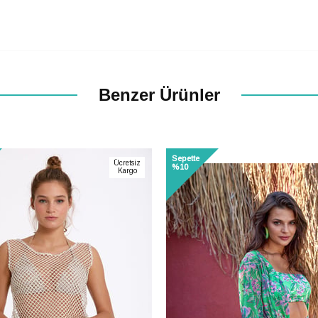
Tanıtım, pazarlama, reklam ve benzeri amaçl
ticari elektronik ileti gönderilmesine izin veri
Elektronik Ticari İleti Aydınlatma Metni
'n
veriyorum.
600₺
5
Paylaştığım bilgilerin
KVKK kapsamında tara
korunmasını, sms ve WhatsApp üzerinde
bilgilendirmeleri almayı
kabul ediyorum.
Benzer Ürünler
%10
Çevir Kazan
Sepette
Ücretsiz
%10
Kargo