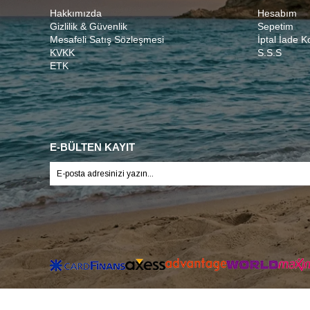
Hakkımızda
Hesabım
Gizlilik & Güvenlik
Sepetim
Mesafeli Satış Sözleşmesi
İptal İade K
KVKK
S.S.S
ETK
E-BÜLTEN KAYIT