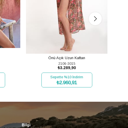
Önü Açık Uzun Kaftan
2106-3015
₺3.289,90
Sepette %10 İndirim
₺2.960,91
SEPETE EKLE
Bilgi