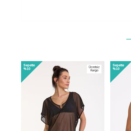
%1
Sepette
Sepette
Ücretsiz
%10
%10
Kargo