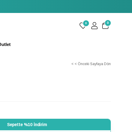
0
0
utlet
< < Önceki Sayfaya Dön
Sepette %10 İndirim