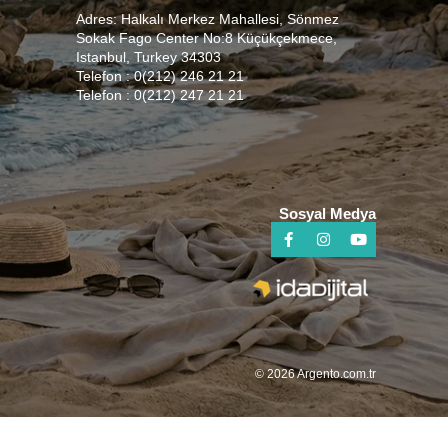
Adres: Halkalı Merkez Mahallesi, Sönmez
Sokak Fago Center No:8 Küçükçekmece,
Istanbul, Turkey 34303
Telefon : 0(212) 246 21 21
Telefon : 0(212) 247 21 21
Sosyal Medya
© 2026 Argento.com.tr