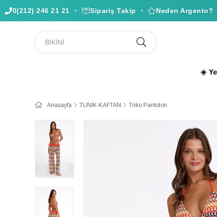
0(212) 246 21 21
Sipariş Takip
Neden Argento?
☀️ Y
Anasayfa
TUNİK-KAFTAN
Triko Pantolon