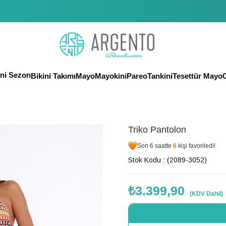
eni Sezon
Bikini Takımı
Mayo
Mayokini
Pareo
Tankini
Tesettür Mayo
O
Triko Pantolon
Son 6 saatte
6
kişi favoriledi!
Stok Kodu
(2089-3052)
₺3.399,90
(KDV Dahil)