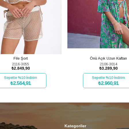
File Şort
Önü Açık Uzun Kaftan
2116-3055
2106-3014
₺2.849,90
₺3.289,90
Sepette %10 İndirim
Sepette %10 İndirim
₺2.564,91
₺2.960,91
SEPETE EKLE
SEPETE EKLE
Kategoriler