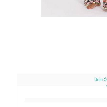
Ürün Öz
%5