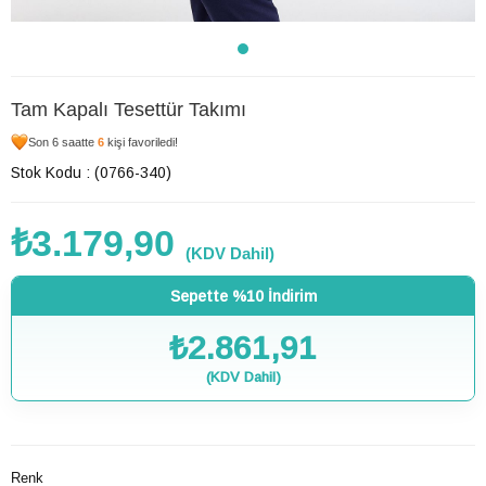
Tam Kapalı Tesettür Takımı
Son 6 saatte
6
kişi favoriledi!
Stok Kodu
(0766-340)
₺3.179,90
(KDV Dahil)
Sepette %10 İndirim
₺2.861,91
(KDV Dahil)
Renk