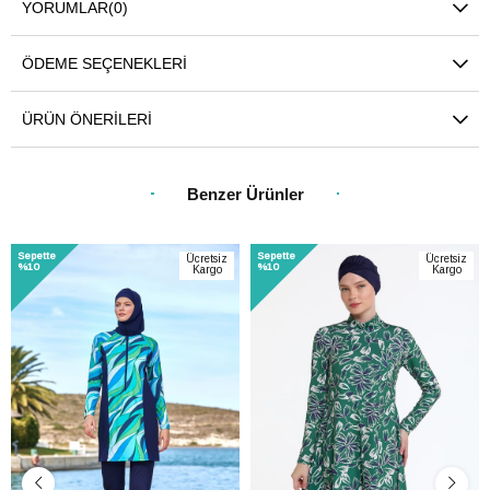
YORUMLAR
(0)
ÖDEME SEÇENEKLERI
ÜRÜN ÖNERILERI
Benzer Ürünler
Sepette
Sepette
Ücretsiz
Ücretsiz
%10
%10
Kargo
Kargo