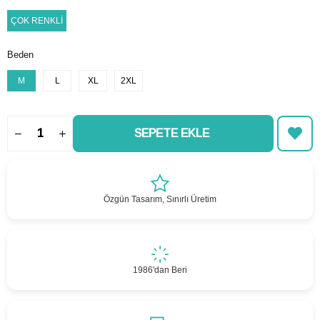
ÇOK RENKLİ
Beden
M
L
XL
2XL
Özgün Tasarım, Sınırlı Üretim
1986'dan Beri