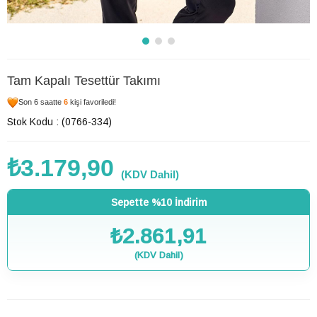
Tam Kapalı Tesettür Takımı
Son 6 saatte
6
kişi favoriledi!
Stok Kodu
(0766-334)
₺3.179,90
(KDV Dahil)
Sepette %10 İndirim
₺2.861,91
(KDV Dahil)