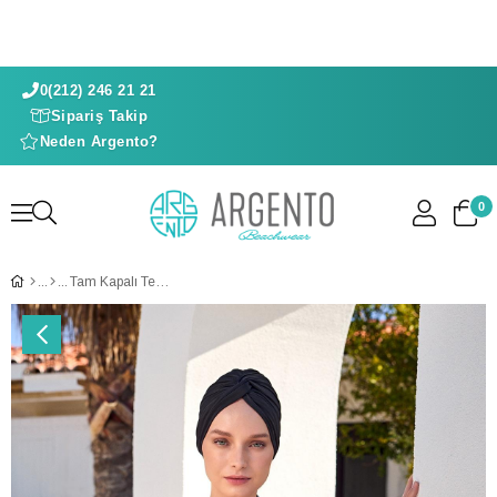
100₺
300₺
0(212) 246 21 21
Sipariş Takip
%5
Neden Argento?
600₺
0
%15
%10
Tam Kapalı Tesettür Takımı
YAZ ŞANSINI ÇEVİR ☀️
Çarkı Çevir Fırsat Yakala!
Tanıtım, pazarlama, reklam ve benzeri amaçlarla tarafıma ticari elektronik ileti gönderilmesine izin
Elektronik Ticari İleti Aydınlatma Metni
veriyorum.
'ni okudum onay veriyorum.