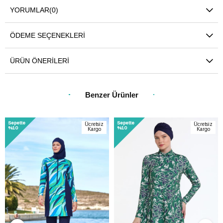
YORUMLAR
(0)
ÖDEME SEÇENEKLERI
ÜRÜN ÖNERILERI
Benzer Ürünler
Sepette
Sepette
Ücretsiz
Ücretsiz
%10
%10
Kargo
Kargo