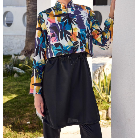
KVKK kapsamında tarafınızca korunmasını, sms ve WhatsApp
Paylaştığım bilgilerin
üzerinden bilgilendirmeleri almayı
kabul ediyorum.
Çevir Kazan