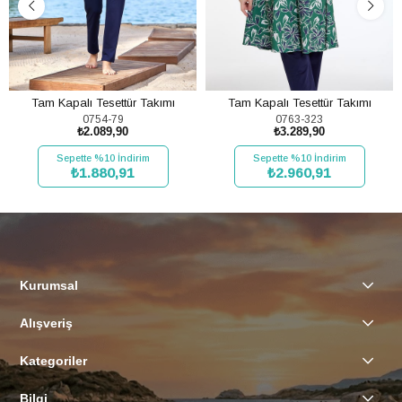
Tam Kapalı Tesettür Takımı
Tam Kapalı Tesettür Takımı
0754-79
0763-323
₺2.089,90
₺3.289,90
Sepette %10 İndirim
Sepette %10 İndirim
₺1.880,91
₺2.960,91
SEPETE EKLE
SEPETE EKLE
Kurumsal
Alışveriş
Kategoriler
Bilgi