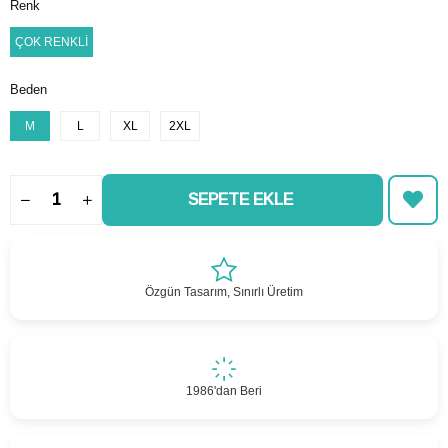
Renk
ÇOK RENKLİ
Beden
M
L
XL
2XL
Özgün Tasarım, Sınırlı Üretim
1986'dan Beri