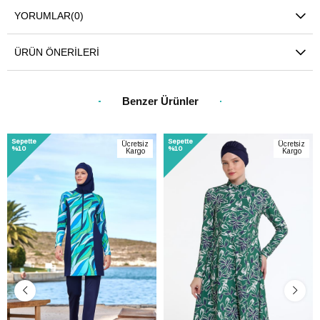
YORUMLAR
(0)
ÜRÜN ÖNERILERI
Benzer Ürünler
Sepette
Sepette
Ücretsiz
Ücretsiz
%10
%10
Kargo
Kargo