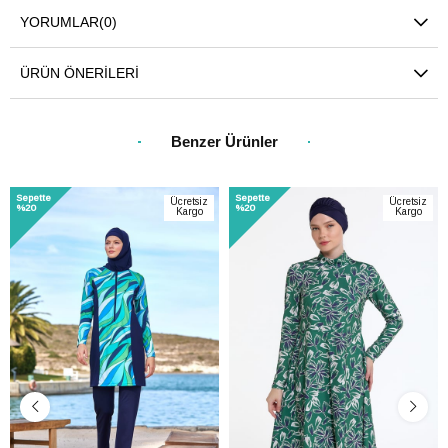
YORUMLAR
(0)
ÜRÜN ÖNERILERI
Benzer Ürünler
Sepette
Sepette
Ücretsiz
Ücretsiz
%20
%20
Kargo
Kargo