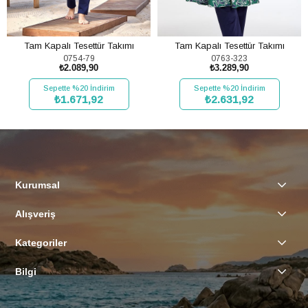
Tam Kapalı Tesettür Takımı
Tam Kapalı Tesettür Takımı
0754-79
0763-323
₺2.089,90
₺3.289,90
Sepette %20 İndirim
Sepette %20 İndirim
₺1.671,92
₺2.631,92
SEPETE EKLE
SEPETE EKLE
Kurumsal
Alışveriş
Kategoriler
Bilgi