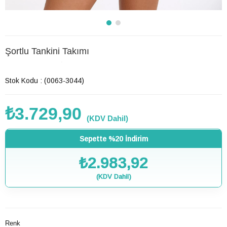
Şortlu Tankini Takımı
Son 12 saatte
48
kişi favoriledi!
Stok Kodu
(0063-3044)
₺3.729,90
(KDV Dahil)
Sepette %20 İndirim
₺2.983,92
(KDV Dahil)
Renk