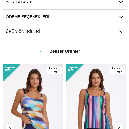
YORUMLAR
(0)
ÖDEME SEÇENEKLERI
ÜRÜN ÖNERILERI
Benzer Ürünler
Sepette
Sepette
Ücretsiz
Ücretsiz
%20
%20
Kargo
Kargo