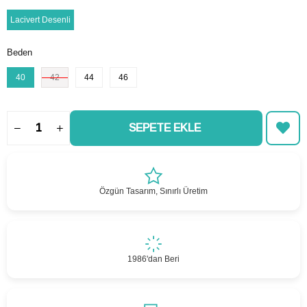
Lacivert Desenli
Beden
40
42
44
46
Özgün Tasarım, Sınırlı Üretim
1986'dan Beri