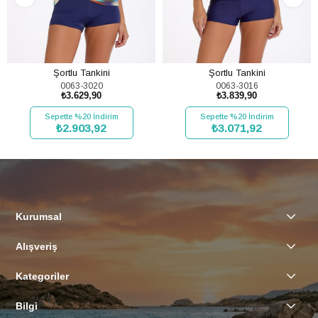
Şortlu Tankini
Şortlu Tankini
0063-3020
0063-3016
₺3.629,90
₺3.839,90
Sepette %20 İndirim
Sepette %20 İndirim
₺2.903,92
₺3.071,92
SEPETE EKLE
SEPETE EKLE
Kurumsal
Alışveriş
Kategoriler
Bilgi