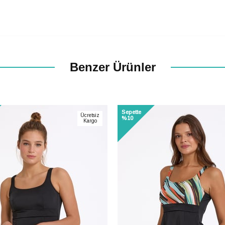
Benzer Ürünler
Sepette
Ücretsiz
%10
Kargo