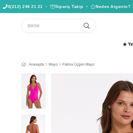
0(212) 246 21 21
Sipariş Takip
Neden Argento?
☀️ Y
Anasayfa
Mayo
Palma Üçgen Mayo