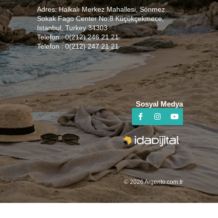
Adres: Halkalı Merkez Mahallesi, Sönmez
Sokak Fago Center No:8 Küçükçekmece,
Istanbul, Turkey 34303
Telefon : 0(212) 246 21 21
Telefon : 0(212) 247 21 21
Sosyal Medya
© 2026 Argento.com.tr