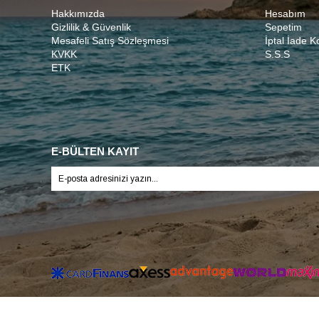
Hakkımızda
Hesabım
Gizlilik & Güvenlik
Sepetim
Mesafeli Satış Sözleşmesi
İptal İade K
KVKK
S.S.S
ETK
E-BÜLTEN KAYIT