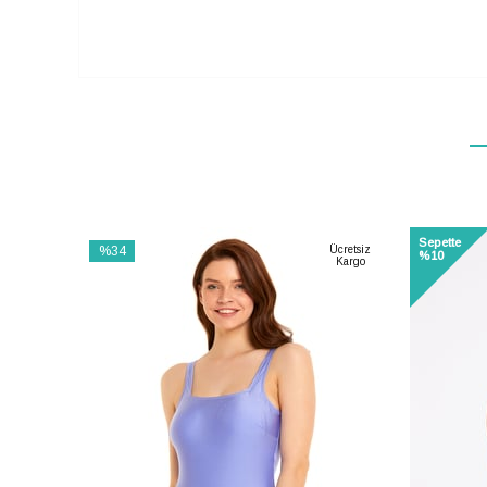
Sepette
%34
Ücretsiz
%10
Kargo
İndirim
%34İndirim