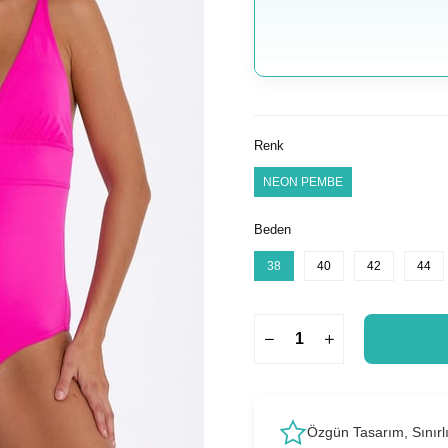
Renk
NEON PEMBE
Beden
38
40
42
44
Özgün Tasarım, Sınırl