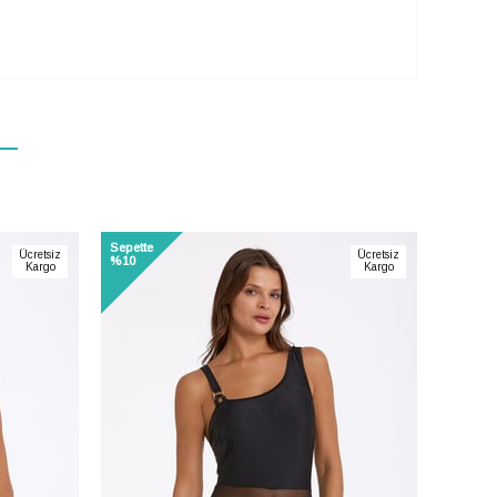
Sepette
Sepette
Ücretsiz
Ücretsiz
%10
%10
Kargo
Kargo