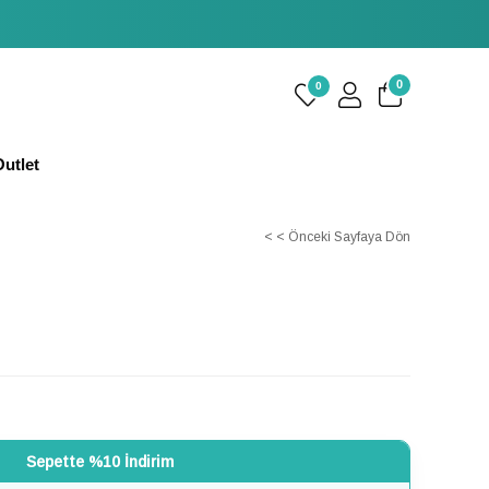
0
0
utlet
< < Önceki Sayfaya Dön
Sepette %10 İndirim