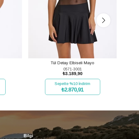
Tül Detay Elbiseli Mayo
0571-3001
₺3.189,90
Sepette %10 İndirim
₺2.870,91
SEPETE EKLE
Bilgi