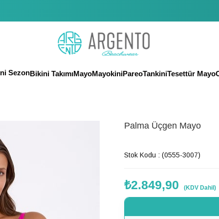
eni Sezon
Bikini Takımı
Mayo
Mayokini
Pareo
Tankini
Tesettür Mayo
O
Palma Üçgen Mayo
Son 1 günde
98
kişi favoriledi!
Stok Kodu
(0555-3007)
₺2.849,90
(KDV Dahil)