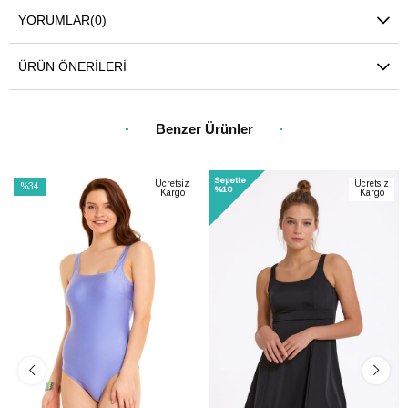
YORUMLAR
(0)
ÜRÜN ÖNERILERI
Benzer Ürünler
Sepette
Ücretsiz
Ücretsiz
%34
%10
Kargo
Kargo
İndirim
%34İndirim