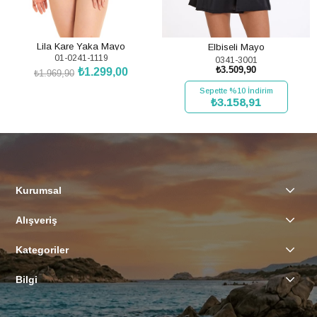
Lila Kare Yaka Mayo
Elbiseli Mayo
01-0241-1119
0341-3001
₺3.509,90
₺1.299,00
₺1.969,90
SEPETE EKLE
Sepette %10 İndirim
₺3.158,91
SEPETE EKLE
Kurumsal
Alışveriş
Kategoriler
Bilgi