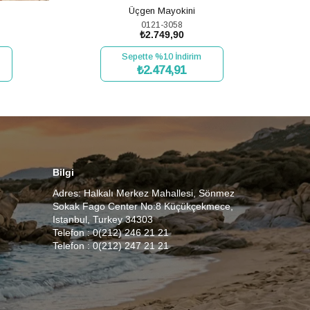
Üçgen Mayokini
0121-3058
₺2.749,90
Sepette %10 İndirim
₺2.474,91
SEPETE EKLE
Bilgi
Adres: Halkalı Merkez Mahallesi, Sönmez
Sokak Fago Center No:8 Küçükçekmece,
Istanbul, Turkey 34303
Telefon : 0(212) 246 21 21
Telefon : 0(212) 247 21 21