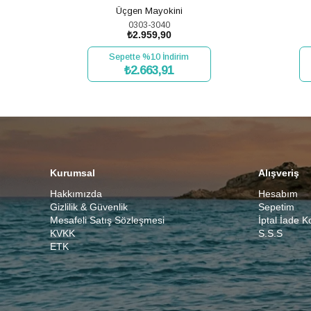
Üçgen Mayokini
0303-3040
₺2.959,90
Sepette %10 İndirim
₺2.663,91
SEPETE EKLE
Kurumsal
Alışveriş
Hakkımızda
Hesabım
Gizlilik & Güvenlik
Sepetim
Mesafeli Satış Sözleşmesi
İptal İade K
KVKK
S.S.S
ETK