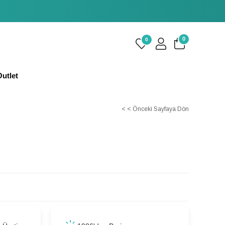
0
0
utlet
< < Önceki Sayfaya Dön