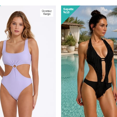
600₺
Sepette
Paylaştığım bilgilerin
KVKK kapsamında tara
Ücretsiz
%10
korunmasını, sms ve WhatsApp üzerinde
Kargo
bilgilendirmeleri almayı
kabul ediyorum.
%10
Çevir Kazan