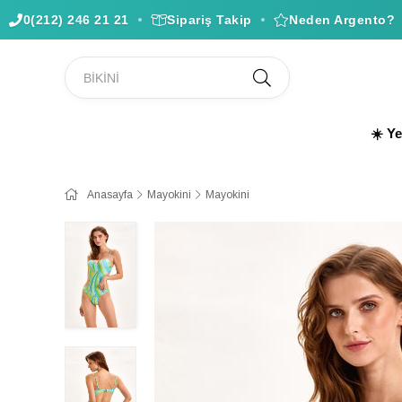
0(212) 246 21 21
Sipariş Takip
Neden Argento?
☀️ Y
Anasayfa
Mayokini
Mayokini