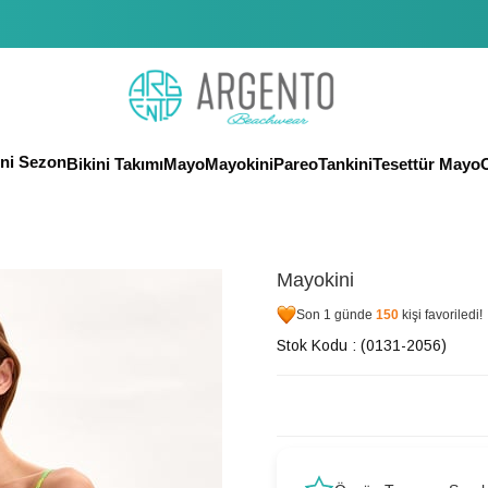
eni Sezon
Bikini Takımı
Mayo
Mayokini
Pareo
Tankini
Tesettür Mayo
O
Mayokini
Son 1 günde
150
kişi favoriledi!
Stok Kodu
(0131-2056)