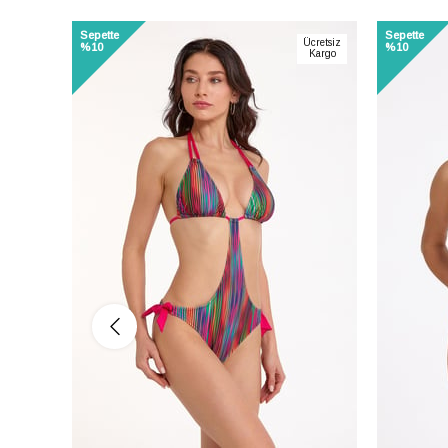
%15
Sepette
Sepette
Ücretsiz
%10
%10
Kargo