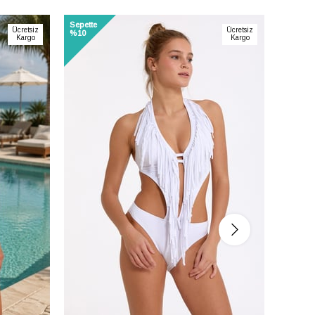
Sepette
Sepette
fınızca
Ücretsiz
Ücretsiz
%10
%10
n
Kargo
Kargo