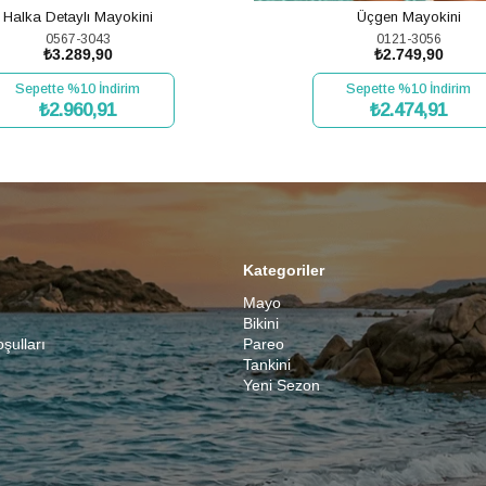
Halka Detaylı Mayokini
Üçgen Mayokini
0567-3043
0121-3056
₺3.289,90
₺2.749,90
Sepette %10 İndirim
Sepette %10 İndirim
₺2.960,91
₺2.474,91
SEPETE EKLE
SEPETE EKLE
Kategoriler
Mayo
Bikini
oşulları
Pareo
Tankini
Yeni Sezon