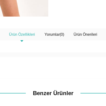
Ürün Özellikleri
Yorumlar
(0)
Ürün Önerileri
YAZ ŞANSINI ÇEVİR ☀️
Çarkı Çevir Fırsat Yakala!
100₺
300₺
Benzer Ürünler
Tanıtım, pazarlama, reklam ve benzeri amaçl
ticari elektronik ileti gönderilmesine izin veri
Elektronik Ticari İleti Aydınlatma Metni
'n
veriyorum.