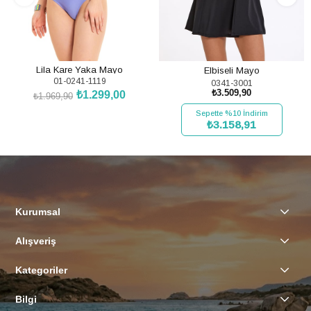
Lila Kare Yaka Mayo
Elbiseli Mayo
01-0241-1119
0341-3001
₺3.509,90
₺1.299,00
₺1.969,90
SEPETE EKLE
Sepette %10 İndirim
₺3.158,91
SEPETE EKLE
Kurumsal
Alışveriş
Kategoriler
Bilgi