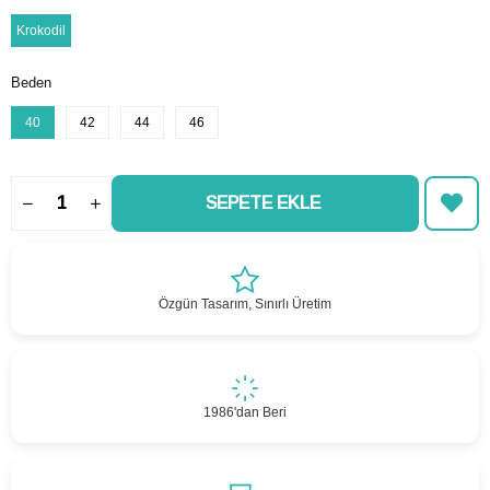
Krokodil
Beden
40
42
44
46
Özgün Tasarım, Sınırlı Üretim
1986'dan Beri