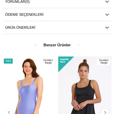
YORUMLAR
(0)
ÖDEME SEÇENEKLERI
ÜRÜN ÖNERILERI
Benzer Ürünler
Sepette
Ücretsiz
Ücretsiz
%34
%10
Kargo
Kargo
İndirim
%34İndirim