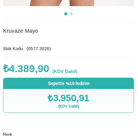
Kruvaze Mayo
Son 6 saatte
6
kişi favoriledi!
Stok Kodu
(0577-3026)
₺4.389,90
(KDV Dahil)
Sepette %10 İndirim
₺3.950,91
(KDV Dahil)
Renk