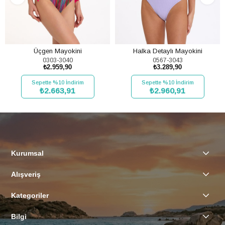
Üçgen Mayokini
Halka Detaylı Mayokini
0303-3040
0567-3043
₺2.959,90
₺3.289,90
Sepette %10 İndirim
Sepette %10 İndirim
₺2.663,91
₺2.960,91
SEPETE EKLE
SEPETE EKLE
Kurumsal
Alışveriş
Kategoriler
Bilgi