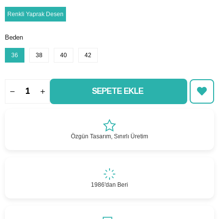
Renkli Yaprak Desen
Beden
36
38
40
42
Özgün Tasarım, Sınırlı Üretim
1986'dan Beri