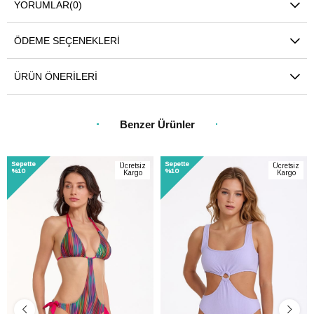
YORUMLAR
(0)
ÖDEME SEÇENEKLERI
ÜRÜN ÖNERILERI
Benzer Ürünler
Sepette
Sepette
Ücretsiz
Ücretsiz
%10
%10
Kargo
Kargo