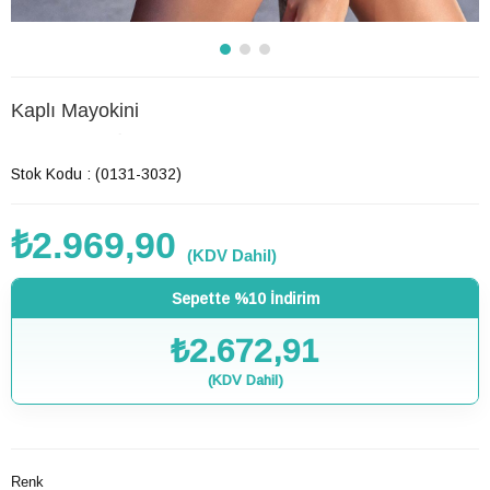
Kaplı Mayokini
Son 6 saatte
6
kişi favoriledi!
Stok Kodu
(0131-3032)
₺2.969,90
(KDV Dahil)
Sepette %10 İndirim
₺2.672,91
(KDV Dahil)
Renk