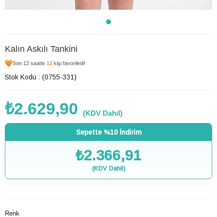
Kalın Askılı Tankini
Son 12 saatte
12
kişi favoriledi!
Stok Kodu
(0755-331)
₺2.629,90
(KDV Dahil)
Sepette %10 İndirim
₺2.366,91
(KDV Dahil)
Renk