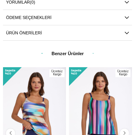
YORUMLAR
(0)
ÖDEME SEÇENEKLERI
ÜRÜN ÖNERILERI
Benzer Ürünler
Sepette
Sepette
Ücretsiz
Ücretsiz
%10
%10
Kargo
Kargo