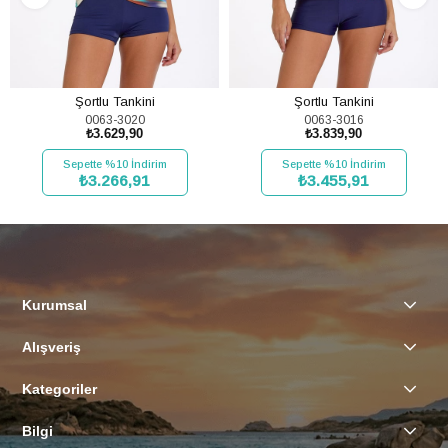
Şortlu Tankini
Şortlu Tankini
0063-3020
0063-3016
₺3.629,90
₺3.839,90
Sepette %10 İndirim
Sepette %10 İndirim
₺3.266,91
₺3.455,91
SEPETE EKLE
SEPETE EKLE
Kurumsal
Alışveriş
Kategoriler
Bilgi