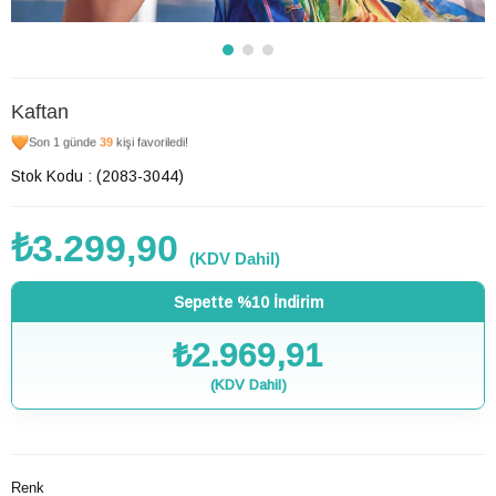
Kaftan
Son 1 günde
39
kişi favoriledi!
Stok Kodu
(2083-3044)
₺3.299,90
(KDV Dahil)
Sepette %10 İndirim
₺2.969,91
(KDV Dahil)
Renk