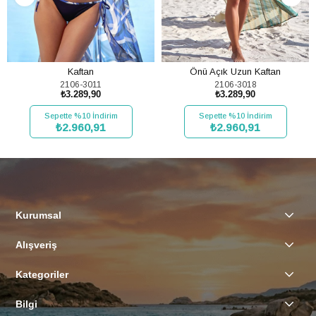
Kaftan
Önü Açık Uzun Kaftan
2106-3011
2106-3018
₺3.289,90
₺3.289,90
Sepette %10 İndirim
Sepette %10 İndirim
₺2.960,91
₺2.960,91
SEPETE EKLE
SEPETE EKLE
Kurumsal
Alışveriş
Kategoriler
Bilgi