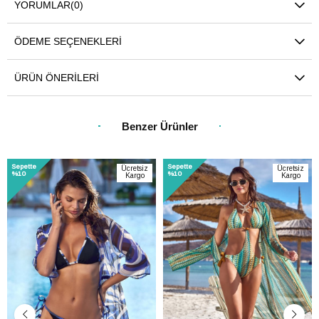
YORUMLAR
(0)
ÖDEME SEÇENEKLERI
ÜRÜN ÖNERILERI
Benzer Ürünler
Sepette
Sepette
Ücretsiz
Ücretsiz
%10
%10
Kargo
Kargo