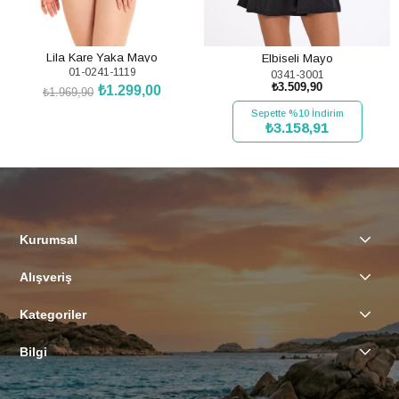
Lila Kare Yaka Mayo
Elbiseli Mayo
01-0241-1119
0341-3001
₺3.509,90
₺1.299,00
₺1.969,90
SEPETE EKLE
Sepette %10 İndirim
₺3.158,91
SEPETE EKLE
Kurumsal
Alışveriş
Kategoriler
Bilgi