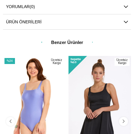
YORUMLAR
(0)
ÜRÜN ÖNERILERI
Benzer Ürünler
Sepette
Ücretsiz
Ücretsiz
%34
%10
Kargo
Kargo
İndirim
%34İndirim