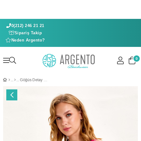
0(212) 246 21 21
Sipariş Takip
Neden Argento?
0
Göğüs Detay Mayo