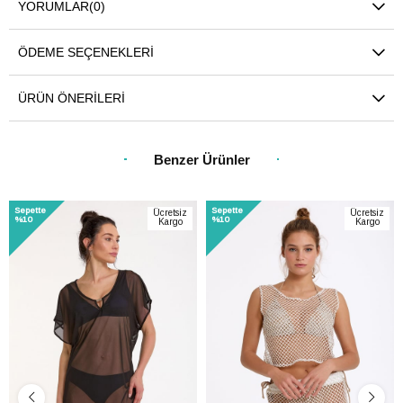
YORUMLAR
(0)
ÖDEME SEÇENEKLERI
ÜRÜN ÖNERILERI
Benzer Ürünler
Sepette
Sepette
Ücretsiz
Ücretsiz
%10
%10
Kargo
Kargo