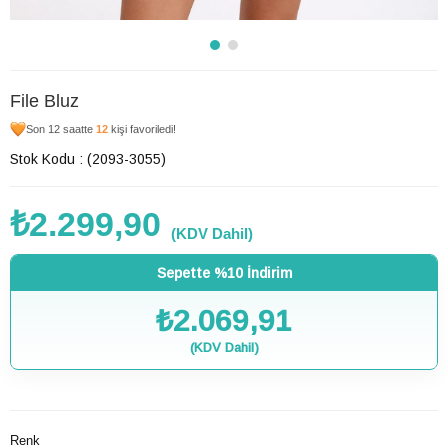
File Bluz
Son 12 saatte
12
kişi favoriledi!
Stok Kodu
(2093-3055)
₺2.299,90
(KDV Dahil)
Sepette %10 İndirim
₺2.069,91
(KDV Dahil)
Renk