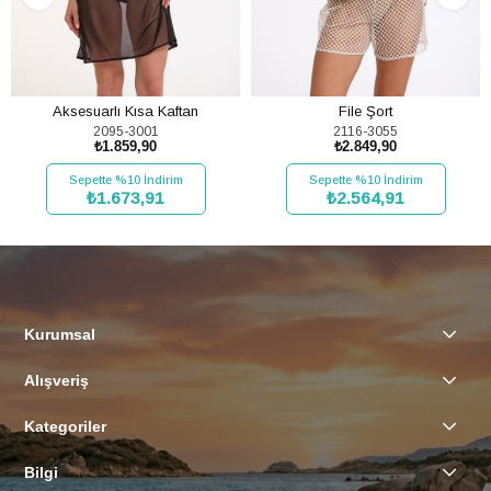
Aksesuarlı Kısa Kaftan
File Şort
2095-3001
2116-3055
₺1.859,90
₺2.849,90
Sepette %10 İndirim
Sepette %10 İndirim
₺1.673,91
₺2.564,91
SEPETE EKLE
SEPETE EKLE
Kurumsal
Alışveriş
Kategoriler
Bilgi