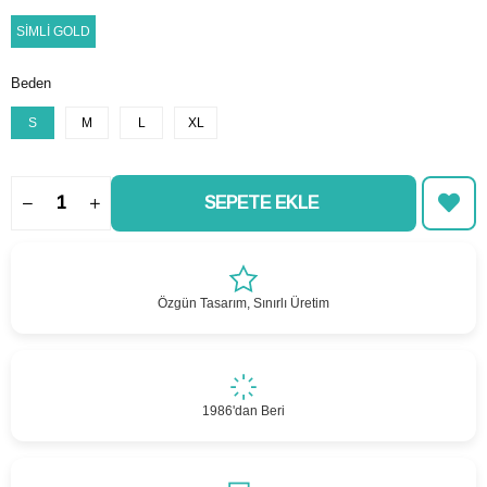
SİMLİ GOLD
Beden
S
M
L
XL
Özgün Tasarım, Sınırlı Üretim
1986'dan Beri