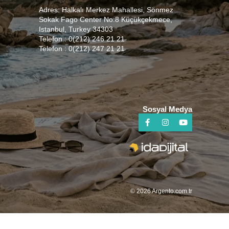
Adres: Halkalı Merkez Mahallesi, Sönmez
Sokak Fago Center No:8 Küçükçekmece,
Istanbul, Turkey 34303
Telefon : 0(212) 246 21 21
Telefon : 0(212) 247 21 21
Sosyal Medya
© 2026 Argento.com.tr