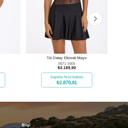
Tül Detay Elbiseli Mayo
0571-3001
₺3.189,90
Sepette %10 İndirim
₺2.870,91
SEPETE EKLE
Bilgi