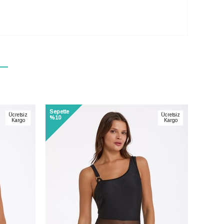
Sepette
Sepette
Ücretsiz
Ücretsiz
%10
%10
Kargo
Kargo