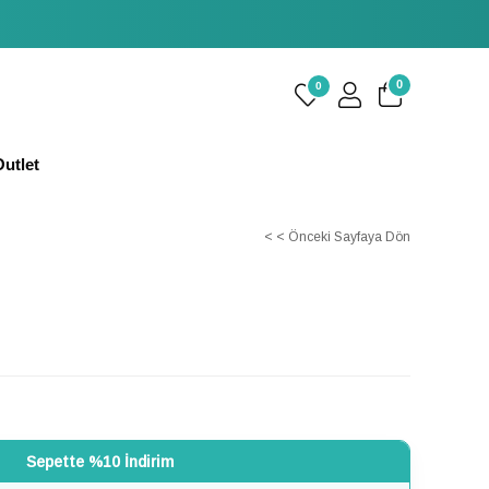
0
0
utlet
< < Önceki Sayfaya Dön
Sepette %10 İndirim