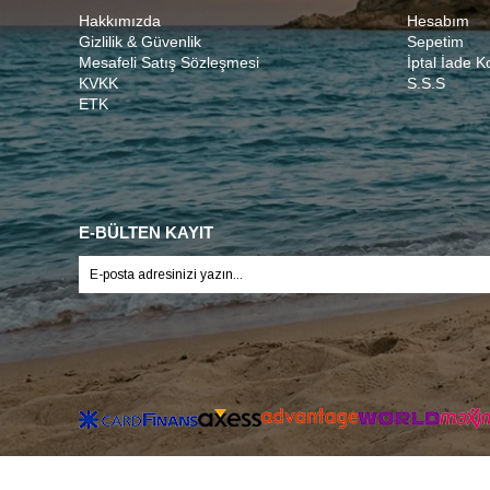
Hakkımızda
Hesabım
Gizlilik & Güvenlik
Sepetim
Mesafeli Satış Sözleşmesi
İptal İade K
KVKK
S.S.S
ETK
E-BÜLTEN KAYIT