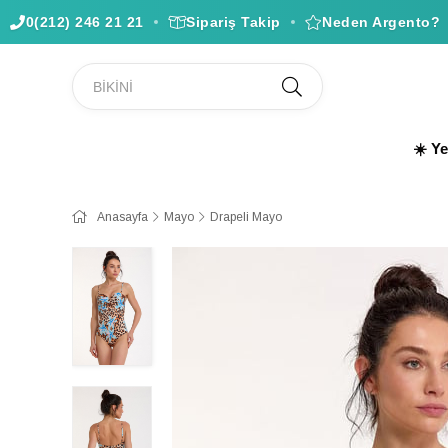
0(212) 246 21 21
Sipariş Takip
Neden Argento?
☀️ Y
Anasayfa
Mayo
Drapeli Mayo