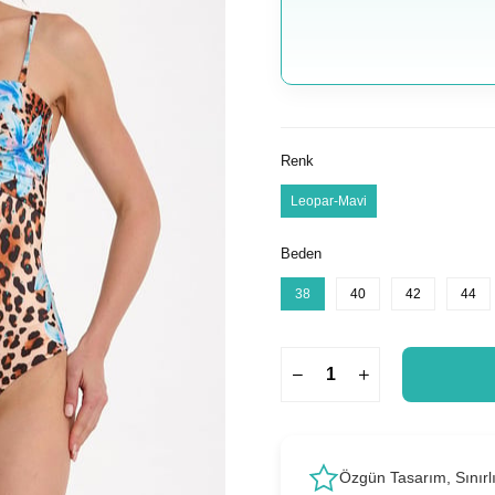
Renk
Leopar-Mavi
Beden
38
40
42
44
Özgün Tasarım, Sınırl