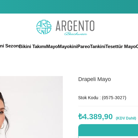
eni Sezon
Bikini Takımı
Mayo
Mayokini
Pareo
Tankini
Tesettür Mayo
O
Drapeli Mayo
Son 1 günde
150
kişi favoriledi!
Stok Kodu
(0575-3027)
₺4.389,90
(KDV Dahil)