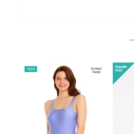
Sepette
%34
Ücretsiz
%10
Kargo
İndirim
%34İndirim