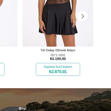
Tül Detay Elbiseli Mayo
0571-3001
₺3.189,90
Sepette %10 İndirim
₺2.870,91
SEPETE EKLE
Bilgi