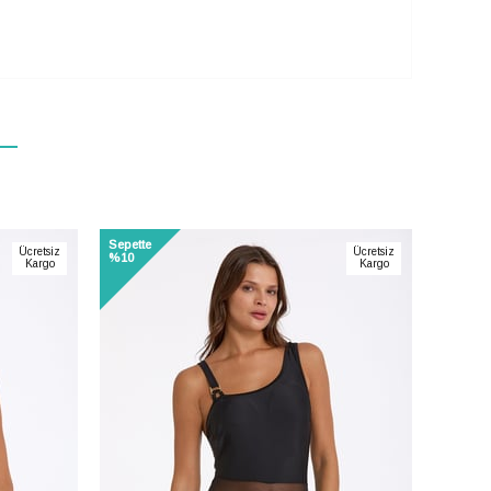
Sepette
Sepette
Ücretsiz
Ücretsiz
%10
%10
Kargo
Kargo