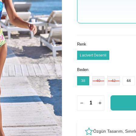
Renk
Lacivert Desenli
Beden
38
40
42
44
Özgün Tasarım, Sınırl