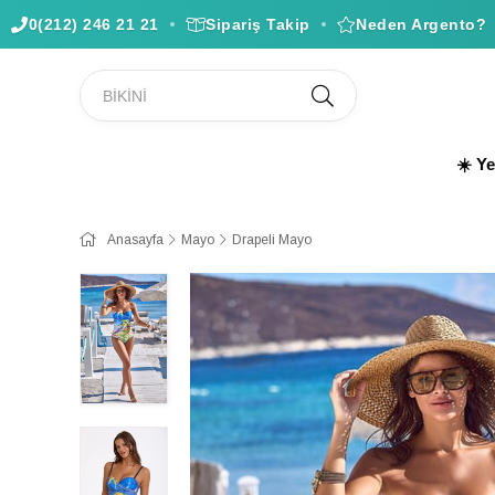
0(212) 246 21 21
Sipariş Takip
Neden Argento?
☀️ Y
Anasayfa
Mayo
Drapeli Mayo