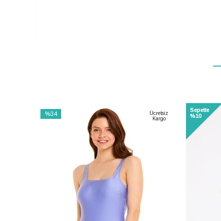
Sepette
%34
Ücretsiz
%10
Kargo
İndirim
%34İndirim