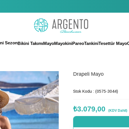
eni Sezon
Bikini Takımı
Mayo
Mayokini
Pareo
Tankini
Tesettür Mayo
O
Drapeli Mayo
Son 1 günde
114
kişi favoriledi!
Stok Kodu
(0575-3044)
₺3.079,00
(KDV Dahil)