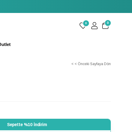
0
0
utlet
< < Önceki Sayfaya Dön
Sepette %10 İndirim