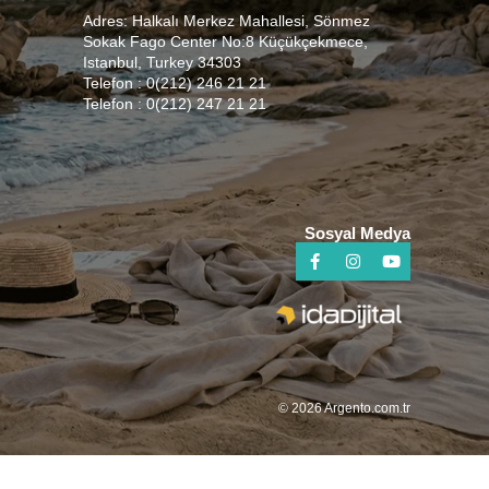
Adres: Halkalı Merkez Mahallesi, Sönmez
Sokak Fago Center No:8 Küçükçekmece,
Istanbul, Turkey 34303
Telefon : 0(212) 246 21 21
Telefon : 0(212) 247 21 21
Sosyal Medya
© 2026 Argento.com.tr