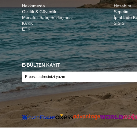
Hakkımızda
Hesabım
Gizlilik & Güvenlik
Sepetim
Mesafeli Satış Sözleşmesi
İptal İade K
KVKK
S.S.S
ETK
E-BÜLTEN KAYIT