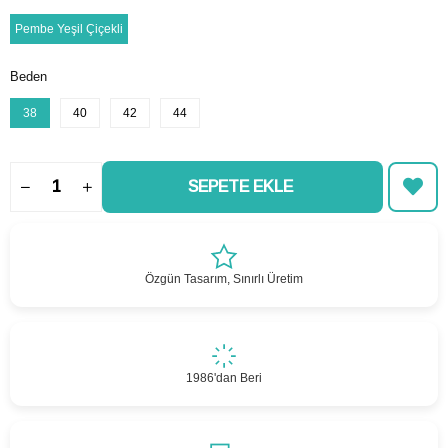
Pembe Yeşil Çiçekli
Beden
38
40
42
44
Özgün Tasarım, Sınırlı Üretim
1986'dan Beri