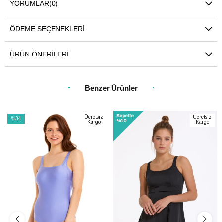
YORUMLAR
(0)
ÖDEME SEÇENEKLERI
ÜRÜN ÖNERILERI
Benzer Ürünler
Sepette
Ücretsiz
Ücretsiz
%34
%10
Kargo
Kargo
İndirim
%34İndirim