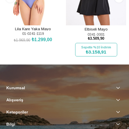
Lila Kare Yaka Mayo
Elbiseli Mayo
01-0241-1119
0341-3001
₺3.509,90
₺1.299,00
₺1.969,90
SEPETE EKLE
Sepette %10 İndirim
₺3.158,91
SEPETE EKLE
Kurumsal
Alışveriş
Kategoriler
Bilgi