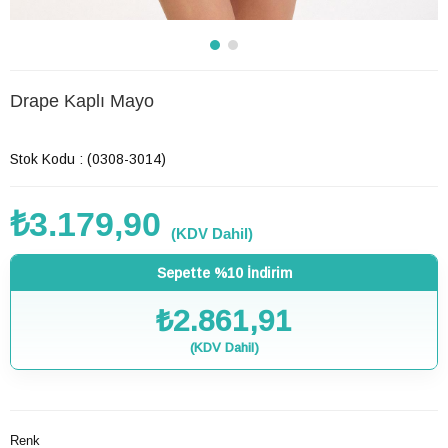
Drape Kaplı Mayo
Son 12 saatte
12
kişi favoriledi!
Stok Kodu
(0308-3014)
₺3.179,90
(KDV Dahil)
Sepette %10 İndirim
₺2.861,91
(KDV Dahil)
Renk