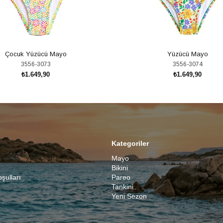
Çocuk Yüzücü Mayo
Yüzücü Mayo
3556-3073
3556-3074
₺1.649,90
₺1.649,90
SEPETE EKLE
SEPETE EKLE
Kategoriler
Mayo
Bikini
oşulları
Pareo
Tankini
Yeni Sezon