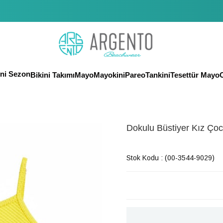
eni Sezon
Bikini Takımı
Mayo
Mayokini
Pareo
Tankini
Tesettür Mayo
O
Dokulu Büstiyer Kız Çoc
Son 6 saatte
6
kişi favoriledi!
Stok Kodu
(00-3544-9029)