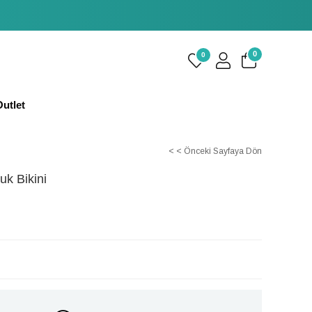
0
0
utlet
< < Önceki Sayfaya Dön
uk Bikini