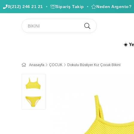
0(212) 246 21 21
Sipariş Takip
Neden Argento?
☀️ Y
Anasayfa
ÇOCUK
Dokulu Büstiyer Kız Çocuk Bikini