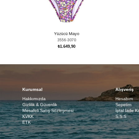
Yüzücü Mayo
3556-3070
₺1.649,90
SEPETE EKLE
Kurumsal
Alışveriş
Hakkımızda
Hesabım
Gizlilik & Güvenlik
Sepetim
Mesafeli Satış Sözleşmesi
İptal İade K
KVKK
S.S.S
ETK