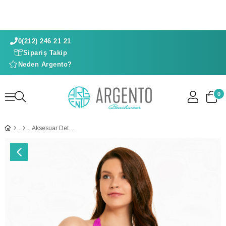
0(212) 246 21 21
Sipariş Takip
Neden Argento?
0
Aksesuar Detay Tulum Üçgen Mayo