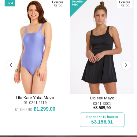
Sepette
Ücretsiz
Ücretsiz
%34
%10
Kargo
Kargo
İndirim
%34İndirim
Lila Kare Yaka Mayo
Elbiseli Mayo
01-0241-1119
0341-3001
₺3.509,90
₺1.299,00
₺1.969,90
SEPETE EKLE
Sepette %10 İndirim
₺3.158,91
SEPETE EKLE